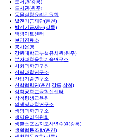
도서관(강릉)
도서관(원주)
동물실험윤리위원회
발전기금재단(춘천)
발전기금재단(강릉)
백령아트센터
보건진료소
봉사은행
강원대학교부설유치원(원주)
분자과학융합기술연구소
사회과학연구원
산림과학연구소
산업기술연구소
산학협력단(춘천,강릉,삼척)
삼척공학교육혁신센터
삼척평생교육원
의생명과학연구소
생명과학연구소
생명윤리위원회
생활스포츠지도사연수원(강릉)
생활협동조합(춘천)
생활협동조합(강릉)