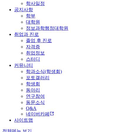
학사일정
공지사항
학부
대학원
정보과학행정대학원
취업과 진로
졸업 후 진로
자격증
취업정보
스터디
커뮤니티
학과소식(학생회)
포토갤러리
학생회
동아리
연구참여
동문소식
Q&A
네이버카페
사이트맵
전체메뉴 보기