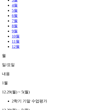
3월
4월
5월
6월
7월
8월
9월
10월
11월
12월
월
일/요일
내용
1월
12.29(월) ~ 5(월)
2학기 기말 수업평가