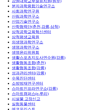
강원대학교부설유치원(원주)
분자과학융합기술연구소
사회과학연구원
산림과학연구소
산업기술연구소
산학협력단(춘천,강릉,삼척)
삼척공학교육혁신센터
삼척평생교육원
의생명과학연구소
생명과학연구소
생명윤리위원회
생활스포츠지도사연수원(강릉)
생활협동조합(춘천)
생활협동조합(강릉)
성과관리센터(강릉)
수목진단센터
소방방재연구센터
스마트인프라연구소(강릉)
스마트캠퍼스(e-루리)
시설물 고장신고
실험동물센터
에코포리스트