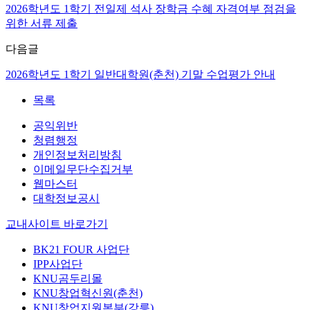
2026학년도 1학기 전일제 석사 장학금 수혜 자격여부 점검을
위한 서류 제출
다음글
2026학년도 1학기 일반대학원(춘천) 기말 수업평가 안내
목록
공익위반
청렴행정
개인정보처리방침
이메일무단수집거부
웹마스터
대학정보공시
교내사이트 바로가기
BK21 FOUR 사업단
IPP사업단
KNU곰두리몰
KNU창업혁신원(춘천)
KNU창업지원본부(강릉)