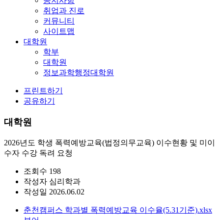
공지사항
취업과 진로
커뮤니티
사이트맵
대학원
학부
대학원
정보과학행정대학원
프린트하기
공유하기
대학원
2026년도 학생 폭력예방교육(법정의무교육) 이수현황 및 미이
수자 수강 독려 요청
조회수
198
작성자
심리학과
작성일
2026.06.02
춘천캠퍼스 학과별 폭력예방교육 이수율(5.31기준).xlsx