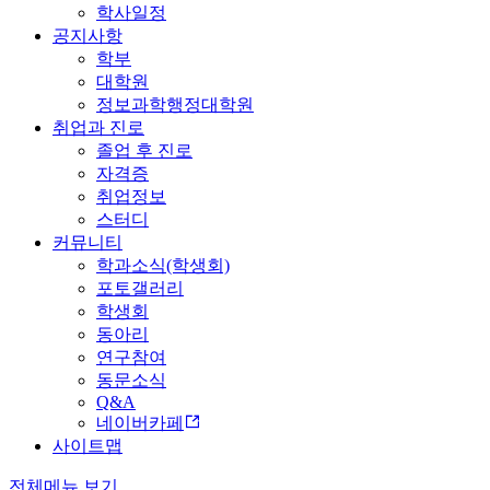
학사일정
공지사항
학부
대학원
정보과학행정대학원
취업과 진로
졸업 후 진로
자격증
취업정보
스터디
커뮤니티
학과소식(학생회)
포토갤러리
학생회
동아리
연구참여
동문소식
Q&A
네이버카페
사이트맵
전체메뉴 보기